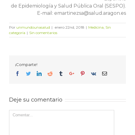
de Epidemiología y Salud Pública Oral (SESPO).
E-mail: emartinezsa@salud.aragon.es
Por
unmundounasalud
|
enero 22nd, 2018
|
Medicina
,
Sin
categoría
|
Sin comentarios
¡Comparte!
Facebook
Twitter
Linkedin
Reddit
Tumblr
Google+
Pinterest
Vk
Email
Deje su comentario
Comentar