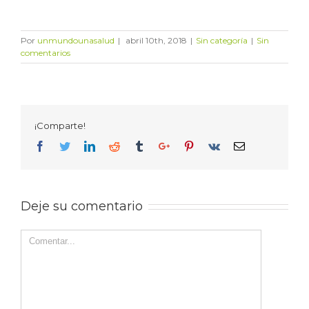
Por
unmundounasalud
|
abril 10th, 2018
|
Sin categoría
|
Sin
comentarios
¡Comparte!
Facebook
Twitter
Linkedin
Reddit
Tumblr
Google+
Pinterest
Vk
Email
Deje su comentario
Comentar