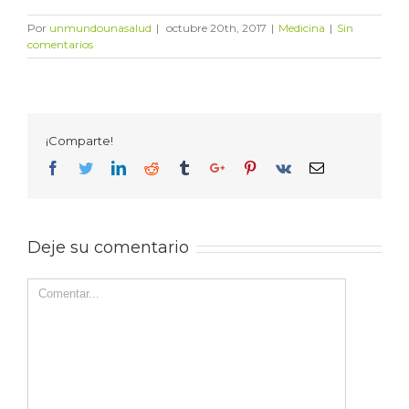
Por
unmundounasalud
|
octubre 20th, 2017
|
Medicina
|
Sin
comentarios
¡Comparte!
Facebook
Twitter
Linkedin
Reddit
Tumblr
Google+
Pinterest
Vk
Email
Deje su comentario
Comentar